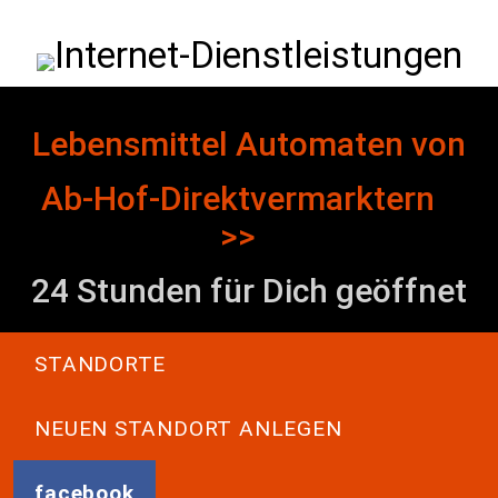
Direkt zum Inhalt
Internet-Dienstleistungen
Lebensmittel Automaten von
Ab-Hof-Direktvermarktern
>>
24 Stunden für Dich geöffnet
Main navigation
STANDORTE
NEUEN STANDORT ANLEGEN
facebook