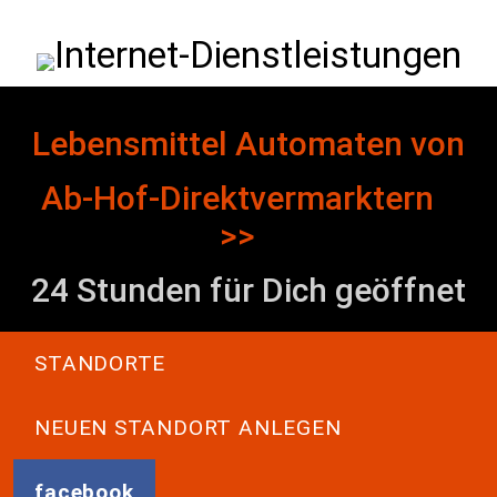
Direkt zum Inhalt
Internet-Dienstleistungen
Lebensmittel Automaten von
Ab-Hof-Direktvermarktern
>>
24 Stunden für Dich geöffnet
Main navigation
STANDORTE
NEUEN STANDORT ANLEGEN
facebook