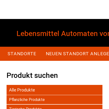
Lebensmittel Automaten vo
Main navigation
STANDORTE
NEUEN STANDORT ANLEG
Produkt suchen
Alle Produkte
Pflanzliche Produkte