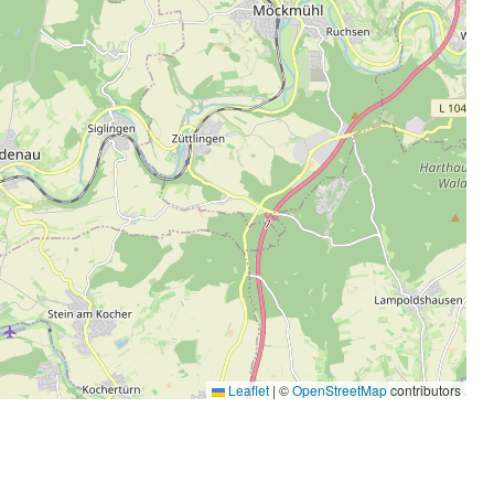
Leaflet
|
©
OpenStreetMap
contributors