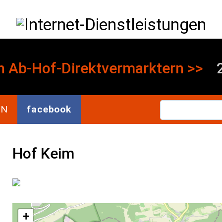
Direkt zum Inhalt
Internet-Dienstleistungen
n
Ab-Hof-Direktvermarktern >>
2
Se
EN
facebook
Hof Keim
+