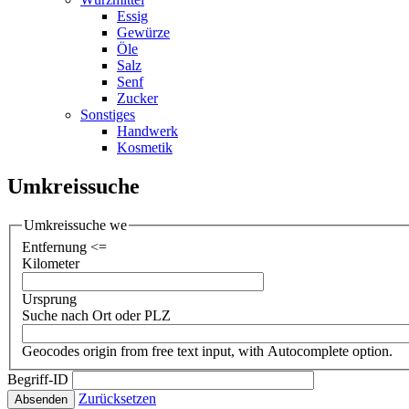
Essig
Gewürze
Öle
Salz
Senf
Zucker
Sonstiges
Handwerk
Kosmetik
Umkreissuche
Umkreissuche we
Entfernung <=
Kilometer
Ursprung
Suche nach Ort oder PLZ
Geocodes origin from free text input, with Autocomplete option.
Begriff-ID
Zurücksetzen
Absenden