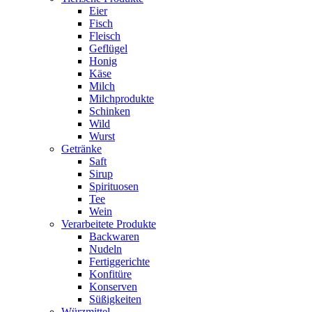
Eier
Fisch
Fleisch
Geflügel
Honig
Käse
Milch
Milchprodukte
Schinken
Wild
Wurst
Getränke
Saft
Sirup
Spirituosen
Tee
Wein
Verarbeitete Produkte
Backwaren
Nudeln
Fertiggerichte
Konfitüre
Konserven
Süßigkeiten
Würzmittel