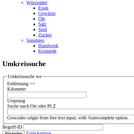
Würzmittel
Essig
Gewürze
Öle
Salz
Senf
Zucker
Sonstiges
Handwerk
Kosmetik
Umkreissuche
Umkreissuche we
Entfernung <=
Kilometer
Ursprung
Suche nach Ort oder PLZ
Geocodes origin from free text input, with Autocomplete option.
Begriff-ID
Zurücksetzen
Absenden