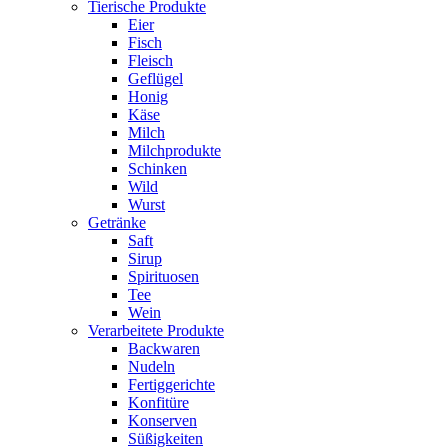
Tierische Produkte
Eier
Fisch
Fleisch
Geflügel
Honig
Käse
Milch
Milchprodukte
Schinken
Wild
Wurst
Getränke
Saft
Sirup
Spirituosen
Tee
Wein
Verarbeitete Produkte
Backwaren
Nudeln
Fertiggerichte
Konfitüre
Konserven
Süßigkeiten