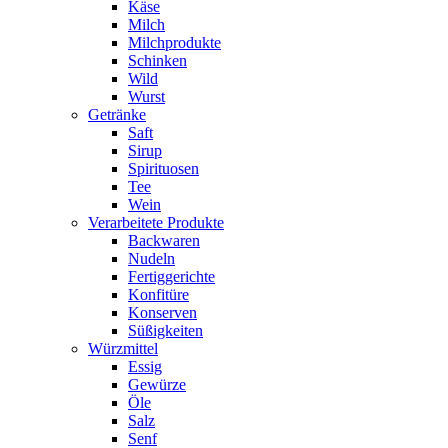
Käse
Milch
Milchprodukte
Schinken
Wild
Wurst
Getränke
Saft
Sirup
Spirituosen
Tee
Wein
Verarbeitete Produkte
Backwaren
Nudeln
Fertiggerichte
Konfitüre
Konserven
Süßigkeiten
Würzmittel
Essig
Gewürze
Öle
Salz
Senf