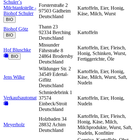
Schuler´s
Forsterstraße 2
Milchtankstelle -
Kartoffeln, Eier, Honig,
97503 Gädheim
Biohof Schuler
Käse, Milch, Wurst
Deutschland
BIO
Thann 23
Biohof Götz
92334 Berching
Kartoffeln
BIO
Deutschland
Missunder
Kartoffeln, Eier, Fleisch,
Hof Bluschke
Fährstraße 8
Honig, Schinken, Wurst,
24864 Brodersby
BIO
Fertiggerichte, Öle
Deutschland
Wildunger Str. 2
Kartoffeln, Eier, Honig,
34549 Edertal-
Jens Wilke
Käse, Milch, Wurst, Saft,
Giflitz
Nudeln
Deutschland
Schmiedebrink 1
Verkaufsautomat
37574
Kartoffeln, Eier, Honig,
Einbeck/Stroit
Nudeln
Deutschland
Kartoffeln, Eier, Fleisch,
Holzbaden 34
Honig, Käse, Milch,
Meyerholz
28832 Achim
Milchprodukte, Wurst, Saft,
Deutschland
Nudeln, Konfitüre
Gemüse, Kartoffeln, Obst,