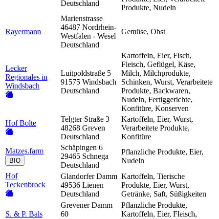
Deutschland
Produkte, Nudeln
Marienstrasse
46487 Nordrhein-
Rayermann
Gemüse, Obst
Westfalen - Wesel
Deutschland
Kartoffeln, Eier, Fisch,
Fleisch, Geflügel, Käse,
Lecker
Luitpoldstraße 5
Milch, Milchprodukte,
Regionales in
91575 Windsbach
Schinken, Wurst, Verarbeitete
Windsbach
Deutschland
Produkte, Backwaren,
Nudeln, Fertiggerichte,
Konfitüre, Konserven
Telgter Straße 3
Kartoffeln, Eier, Wurst,
Hof Bolte
48268 Greven
Verarbeitete Produkte,
Deutschland
Konfitüre
Schäpingen 6
Matzes.farm
Pflanzliche Produkte, Eier,
29465 Schnega
Nudeln
BIO
Deutschland
Hof
Glandorfer Damm
Kartoffeln, Tierische
Teckenbrock
49536 Lienen
Produkte, Eier, Wurst,
Deutschland
Getränke, Saft, Süßigkeiten
Grevener Damm
Pflanzliche Produkte,
S. & P. Bals
60
Kartoffeln, Eier, Fleisch,