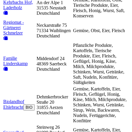
Kehrbachs Hof,
An der Alpe 1
Tierische Produkte, Eier,
Laderholz
31535 Neustadt
Fleisch, Honig, Wurst, Saft,
Deutschland
Konserven
Regiomat -
Neckarstraße 75
Gärtnerei
71334 Waiblingen
Gemüse, Obst, Eier, Fleisch
Schmelzer
Deutschland
Pflanzliche Produkte,
Kartoffeln, Tierische
Produkte, Eier, Fleisch,
Familie
Middendorf 24
Geflügel, Honig, Käse,
Linderskamp
48369 Saerbeck
Milch, Milchprodukte,
Deutschland
Schinken, Wurst, Getränke,
Saft, Nudeln, Konfitüre,
Süßigkeiten
Gemüse, Kartoffeln, Eier,
Fleisch, Geflügel, Honig,
Dehmkerbrocker
Käse, Milch, Milchprodukte,
Biolandhof
Straße 20
Schinken, Wurst, Getränke,
Ehlebracht
31855 Aerzen
BIO
Sirup, Wein, Backwaren,
Deutschland
Nudeln, Fertiggerichte,
Konfitüre
Steinweg 26
Gemüse, Kartoffeln, Eier,