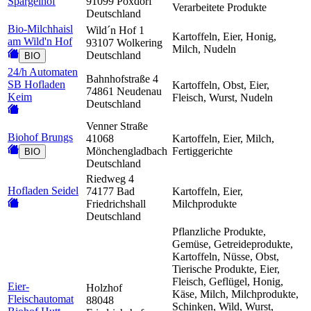
Spargelhof
91099 Poxdorf
Verarbeitete Produkte
Deutschland
Bio-Milchhaisl
Wild´n Hof 1
Kartoffeln, Eier, Honig,
am Wild'n Hof
93107 Wolkering
Milch, Nudeln
Deutschland
BIO
24/h Automaten
Bahnhofstraße 4
SB Hofladen
Kartoffeln, Obst, Eier,
74861 Neudenau
Keim
Fleisch, Wurst, Nudeln
Deutschland
Venner Straße
Biohof Brungs
41068
Kartoffeln, Eier, Milch,
Mönchengladbach
Fertiggerichte
BIO
Deutschland
Riedweg 4
Hofladen Seidel
74177 Bad
Kartoffeln, Eier,
Friedrichshall
Milchprodukte
Deutschland
Pflanzliche Produkte,
Gemüse, Getreideprodukte,
Kartoffeln, Nüsse, Obst,
Tierische Produkte, Eier,
Fleisch, Geflügel, Honig,
Eier-
Holzhof
Käse, Milch, Milchprodukte,
Fleischautomat
88048
Schinken, Wild, Wurst,