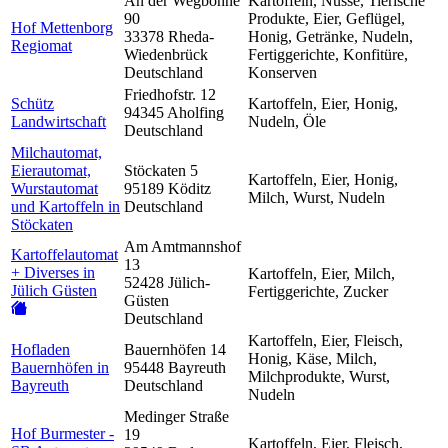
An der Wegböhne
Kartoffeln, Nüsse, Tierische
90
Produkte, Eier, Geflügel,
Hof Mettenborg
33378 Rheda-
Honig, Getränke, Nudeln,
Regiomat
Wiedenbrück
Fertiggerichte, Konfitüre,
Deutschland
Konserven
Friedhofstr. 12
Schütz
Kartoffeln, Eier, Honig,
94345 Aholfing
Landwirtschaft
Nudeln, Öle
Deutschland
Milchautomat,
Eierautomat,
Stöckaten 5
Kartoffeln, Eier, Honig,
Wurstautomat
95189 Köditz
Milch, Wurst, Nudeln
und Kartoffeln in
Deutschland
Stöckaten
Am Amtmannshof
Kartoffelautomat
13
+ Diverses in
Kartoffeln, Eier, Milch,
52428 Jülich-
Jülich Güsten
Fertiggerichte, Zucker
Güsten
Deutschland
Kartoffeln, Eier, Fleisch,
Hofladen
Bauernhöfen 14
Honig, Käse, Milch,
Bauernhöfen in
95448 Bayreuth
Milchprodukte, Wurst,
Bayreuth
Deutschland
Nudeln
Medinger Straße
Hof Burmester -
19
Kartoffeln, Eier, Fleisch,