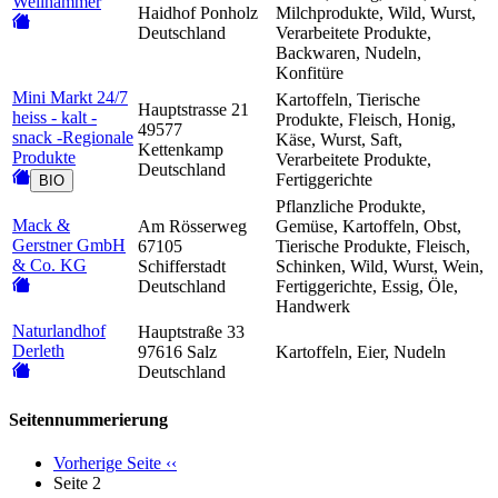
Weilhammer
Haidhof Ponholz
Milchprodukte, Wild, Wurst,
Deutschland
Verarbeitete Produkte,
Backwaren, Nudeln,
Konfitüre
Mini Markt 24/7
Kartoffeln, Tierische
Hauptstrasse 21
heiss - kalt -
Produkte, Fleisch, Honig,
49577
snack -Regionale
Käse, Wurst, Saft,
Kettenkamp
Produkte
Verarbeitete Produkte,
Deutschland
Fertiggerichte
BIO
Pflanzliche Produkte,
Mack &
Am Rösserweg
Gemüse, Kartoffeln, Obst,
Gerstner GmbH
67105
Tierische Produkte, Fleisch,
& Co. KG
Schifferstadt
Schinken, Wild, Wurst, Wein,
Deutschland
Fertiggerichte, Essig, Öle,
Handwerk
Naturlandhof
Hauptstraße 33
Derleth
97616 Salz
Kartoffeln, Eier, Nudeln
Deutschland
Seitennummerierung
Vorherige Seite
‹‹
Seite 2