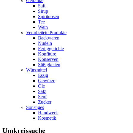
Getränke
Saft
Sirup
Spirituosen
Tee
Wein
Verarbeitete Produkte
Backwaren
Nudeln
Fertiggerichte
Konfitüre
Konserven
Süßigkeiten
Würzmittel
Essig
Gewürze
Öle
Salz
Senf
Zucker
Sonstiges
Handwerk
Kosmetik
Umkreissuche