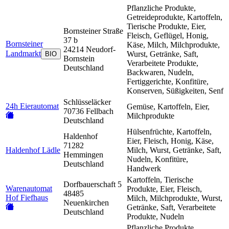
Pflanzliche Produkte,
Getreideprodukte, Kartoffeln,
Tierische Produkte, Eier,
Bornsteiner Straße
Fleisch, Geflügel, Honig,
37 b
Bornsteiner
Käse, Milch, Milchprodukte,
24214 Neudorf-
Landmarkt
Wurst, Getränke, Saft,
BIO
Bornstein
Verarbeitete Produkte,
Deutschland
Backwaren, Nudeln,
Fertiggerichte, Konfitüre,
Konserven, Süßigkeiten, Senf
Schlüsseläcker
24h Eierautomat
Gemüse, Kartoffeln, Eier,
70736 Fellbach
Milchprodukte
Deutschland
Hülsenfrüchte, Kartoffeln,
Haldenhof
Eier, Fleisch, Honig, Käse,
71282
Haldenhof Lädle
Milch, Wurst, Getränke, Saft,
Hemmingen
Nudeln, Konfitüre,
Deutschland
Handwerk
Kartoffeln, Tierische
Dorfbauerschaft 5
Warenautomat
Produkte, Eier, Fleisch,
48485
Hof Fiefhaus
Milch, Milchprodukte, Wurst,
Neuenkirchen
Getränke, Saft, Verarbeitete
Deutschland
Produkte, Nudeln
Pflanzliche Produkte,