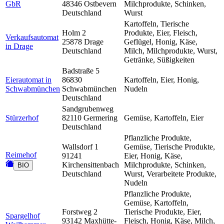
GbR
48346 Ostbevern
Milchprodukte, Schinken,
Deutschland
Wurst
Kartoffeln, Tierische
Holm 2
Produkte, Eier, Fleisch,
Verkaufsautomat
25878 Drage
Geflügel, Honig, Käse,
in Drage
Deutschland
Milch, Milchprodukte, Wurst,
Getränke, Süßigkeiten
Badstraße 5
Eierautomat in
86830
Kartoffeln, Eier, Honig,
Schwabmünchen
Schwabmünchen
Nudeln
Deutschland
Sandgrubenweg
Stürzerhof
82110 Germering
Gemüse, Kartoffeln, Eier
Deutschland
Pflanzliche Produkte,
Wallsdorf 1
Gemüse, Tierische Produkte,
Reimehof
91241
Eier, Honig, Käse,
Kirchensittenbach
Milchprodukte, Schinken,
BIO
Deutschland
Wurst, Verarbeitete Produkte,
Nudeln
Pflanzliche Produkte,
Gemüse, Kartoffeln,
Forstweg 2
Tierische Produkte, Eier,
Spargelhof
93142 Maxhütte-
Fleisch, Honig, Käse, Milch,