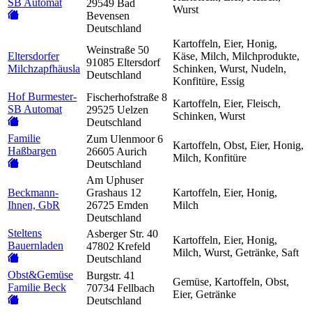
SB Automat
29549 Bad
Wurst
Bevensen
Deutschland
Kartoffeln, Eier, Honig,
Weinstraße 50
Eltersdorfer
Käse, Milch, Milchprodukte,
91085 Eltersdorf
Milchzapfhäusla
Schinken, Wurst, Nudeln,
Deutschland
Konfitüre, Essig
Hof Burmester-
Fischerhofstraße 8
Kartoffeln, Eier, Fleisch,
SB Automat
29525 Uelzen
Schinken, Wurst
Deutschland
Familie
Zum Ulenmoor 6
Kartoffeln, Obst, Eier, Honig,
Haßbargen
26605 Aurich
Milch, Konfitüre
Deutschland
Am Uphuser
Beckmann-
Grashaus 12
Kartoffeln, Eier, Honig,
Ihnen, GbR
26725 Emden
Milch
Deutschland
Steltens
Asberger Str. 40
Kartoffeln, Eier, Honig,
Bauernladen
47802 Krefeld
Milch, Wurst, Getränke, Saft
Deutschland
Obst&Gemüse
Burgstr. 41
Gemüse, Kartoffeln, Obst,
Familie Beck
70734 Fellbach
Eier, Getränke
Deutschland