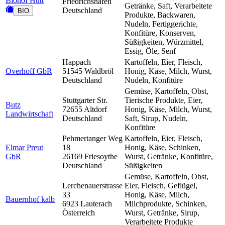
Biohof Hutt
Friedrichshafen
Getränke, Saft, Verarbeitete
Deutschland
BIO
Produkte, Backwaren,
Nudeln, Fertiggerichte,
Konfitüre, Konserven,
Süßigkeiten, Würzmittel,
Essig, Öle, Senf
Happach
Kartoffeln, Eier, Fleisch,
Overhoff GbR
51545 Waldbröl
Honig, Käse, Milch, Wurst,
Deutschland
Nudeln, Konfitüre
Gemüse, Kartoffeln, Obst,
Stuttgarter Str.
Tierische Produkte, Eier,
Butz
72655 Altdorf
Honig, Käse, Milch, Wurst,
Landwirtschaft
Deutschland
Saft, Sirup, Nudeln,
Konfitüre
Pehmertanger Weg
Kartoffeln, Eier, Fleisch,
Elmar Preut
18
Honig, Käse, Schinken,
GbR
26169 Friesoythe
Wurst, Getränke, Konfitüre,
Deutschland
Süßigkeiten
Gemüse, Kartoffeln, Obst,
Lerchenauerstrasse
Eier, Fleisch, Geflügel,
33
Honig, Käse, Milch,
Bauernhof kalb
6923 Lauterach
Milchprodukte, Schinken,
Österreich
Wurst, Getränke, Sirup,
Verarbeitete Produkte