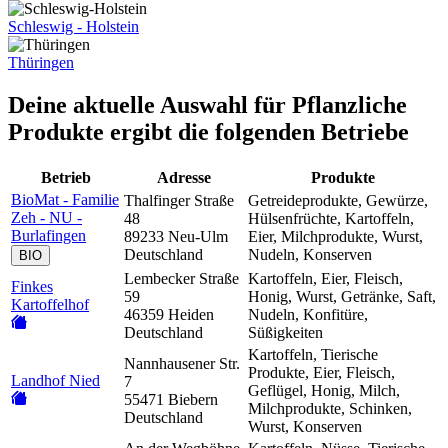
Schleswig - Holstein
Thüringen
Deine aktuelle Auswahl für
Pflanzliche
Produkte
ergibt die folgenden Betriebe
Betrieb
Adresse
Produkte
BioMat - Familie
Thalfinger Straße
Getreideprodukte, Gewürze,
Zeh - NU -
48
Hülsenfrüchte, Kartoffeln,
Burlafingen
89233 Neu-Ulm
Eier, Milchprodukte, Wurst,
Deutschland
Nudeln, Konserven
BIO
Lembecker Straße
Kartoffeln, Eier, Fleisch,
Finkes
59
Honig, Wurst, Getränke, Saft,
Kartoffelhof
46359 Heiden
Nudeln, Konfitüre,
Deutschland
Süßigkeiten
Kartoffeln, Tierische
Nannhausener Str.
Produkte, Eier, Fleisch,
Landhof Nied
7
Geflügel, Honig, Milch,
55471 Biebern
Milchprodukte, Schinken,
Deutschland
Wurst, Konserven