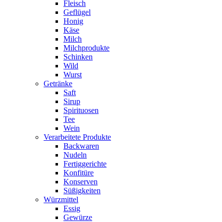
Fleisch
Geflügel
Honig
Käse
Milch
Milchprodukte
Schinken
Wild
Wurst
Getränke
Saft
Sirup
Spirituosen
Tee
Wein
Verarbeitete Produkte
Backwaren
Nudeln
Fertiggerichte
Konfitüre
Konserven
Süßigkeiten
Würzmittel
Essig
Gewürze