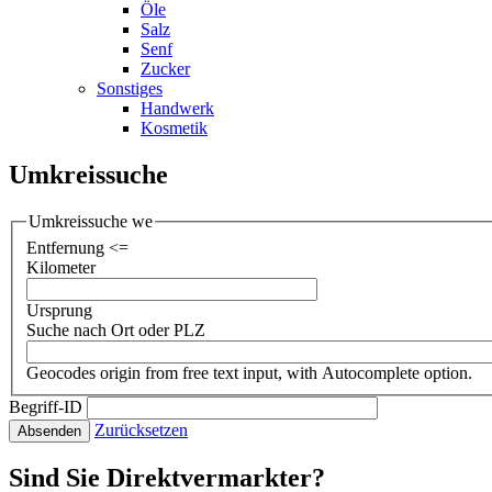
Öle
Salz
Senf
Zucker
Sonstiges
Handwerk
Kosmetik
Umkreissuche
Umkreissuche we
Entfernung <=
Kilometer
Ursprung
Suche nach Ort oder PLZ
Geocodes origin from free text input, with Autocomplete option.
Begriff-ID
Zurücksetzen
Absenden
Sind Sie Direktvermarkter?