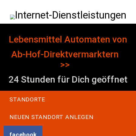
Direkt zum Inhalt
Internet-Dienstleistungen
Lebensmittel Automaten von
Ab-Hof-Direktvermarktern
>>
24 Stunden für Dich geöffnet
Main navigation
STANDORTE
NEUEN STANDORT ANLEGEN
facebook