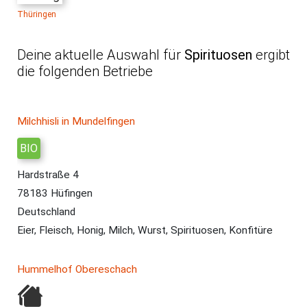
Thüringen
Deine aktuelle Auswahl für
Spirituosen
ergibt
die folgenden Betriebe
Betrieb
Adresse
Produkte
Milchhisli in Mundelfingen
BIO
Hardstraße 4
78183 Hüfingen
Deutschland
Eier, Fleisch, Honig, Milch, Wurst, Spirituosen, Konfitüre
Hummelhof Obereschach