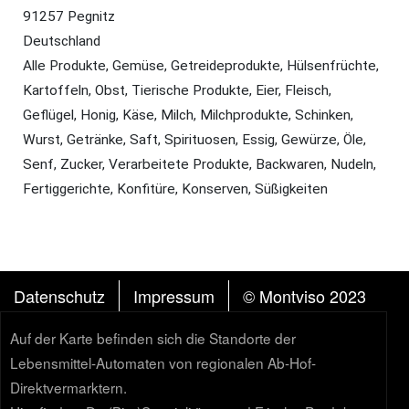
91257 Pegnitz
Deutschland
Alle Produkte, Gemüse, Getreideprodukte, Hülsenfrüchte,
Kartoffeln, Obst, Tierische Produkte, Eier, Fleisch,
Geflügel, Honig, Käse, Milch, Milchprodukte, Schinken,
Wurst, Getränke, Saft, Spirituosen, Essig, Gewürze, Öle,
Senf, Zucker, Verarbeitete Produkte, Backwaren, Nudeln,
Fertiggerichte, Konfitüre, Konserven, Süßigkeiten
FUSSZEILE
Datenschutz
Impressum
© Montviso 2023
Auf der Karte befinden sich die Standorte der
Lebensmittel-Automaten von regionalen Ab-Hof-
Direktvermarktern.