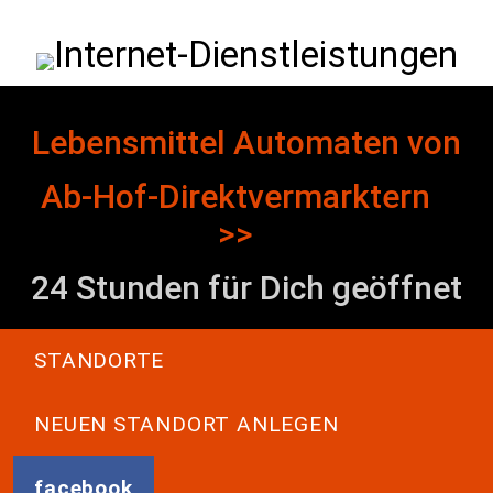
Direkt zum Inhalt
Internet-Dienstleistungen
Lebensmittel Automaten von
Ab-Hof-Direktvermarktern
>>
24 Stunden für Dich geöffnet
Main navigation
STANDORTE
NEUEN STANDORT ANLEGEN
facebook