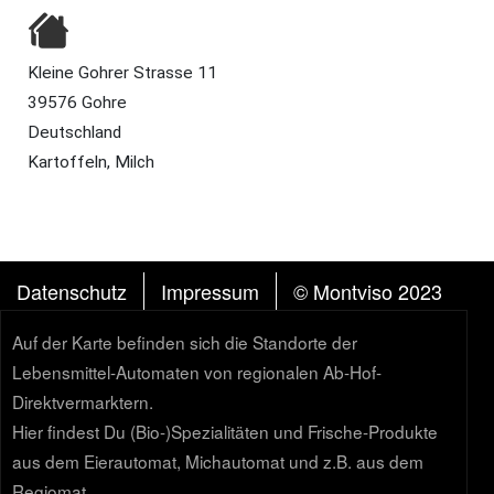
Kleine Gohrer Strasse 11
39576 Gohre
Deutschland
Kartoffeln, Milch
FUSSZEILE
Datenschutz
Impressum
© Montviso 2023
Auf der Karte befinden sich die Standorte der
Lebensmittel-Automaten von regionalen Ab-Hof-
Direktvermarktern.
Hier findest Du (Bio-)Spezialitäten und Frische-Produkte
aus dem Eierautomat, Michautomat und z.B. aus dem
Regiomat.