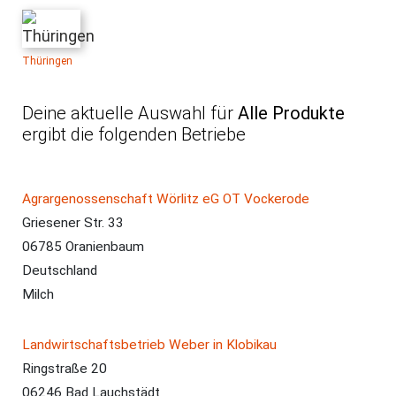
Thüringen
Deine aktuelle Auswahl für
Alle Produkte
ergibt die folgenden Betriebe
Betrieb
Adresse
Produkte
Agrargenossenschaft Wörlitz eG OT Vockerode
Griesener Str. 33
06785 Oranienbaum
Deutschland
Milch
Landwirtschaftsbetrieb Weber in Klobikau
Ringstraße 20
06246 Bad Lauchstädt