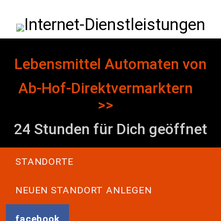
Direkt zum Inhalt
Internet-Dienstleistungen
Lebensmittel Automaten von
Ab-Hof-Direktvermarktern
>>
24 Stunden für Dich geöffnet
Main navigation
STANDORTE
NEUEN STANDORT ANLEGEN
facebook