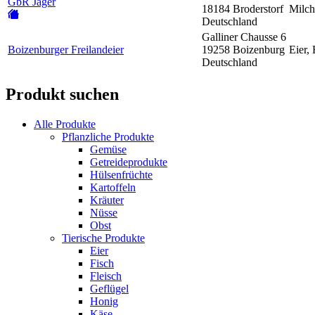
GbR Jager
18184 Broderstorf
Milch
Deutschland
Galliner Chausse 6
Boizenburger Freilandeier
19258 Boizenburg
Eier,
Deutschland
Produkt suchen
Alle Produkte
Pflanzliche Produkte
Gemüse
Getreideprodukte
Hülsenfrüchte
Kartoffeln
Kräuter
Nüsse
Obst
Tierische Produkte
Eier
Fisch
Fleisch
Geflügel
Honig
Käse