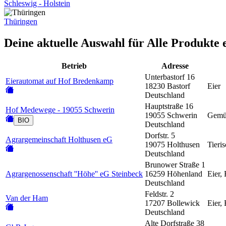
Schleswig - Holstein
Thüringen
Deine aktuelle Auswahl für
Alle Produkte
e
Betrieb
Adresse
Unterbastorf 16
Eierautomat auf Hof Bredenkamp
18230 Bastorf
Eier
Deutschland
Hauptstraße 16
Hof Medewege - 19055 Schwerin
19055 Schwerin
Gemüs
BIO
Deutschland
Dorfstr. 5
Agrargemeinschaft Holthusen eG
19075 Holthusen
Tieri
Deutschland
Brunower Straße 1
Agrargenossenschaft ''Höhe'' eG Steinbeck
16259 Höhenland
Eier,
Deutschland
Feldstr. 2
Van der Ham
17207 Bollewick
Eier,
Deutschland
Alte Dorfstraße 38