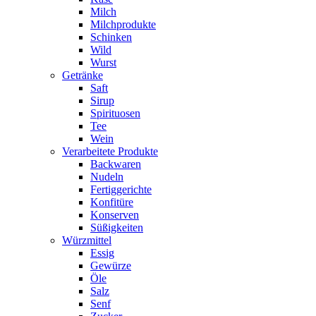
Milch
Milchprodukte
Schinken
Wild
Wurst
Getränke
Saft
Sirup
Spirituosen
Tee
Wein
Verarbeitete Produkte
Backwaren
Nudeln
Fertiggerichte
Konfitüre
Konserven
Süßigkeiten
Würzmittel
Essig
Gewürze
Öle
Salz
Senf