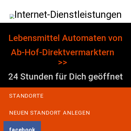
Direkt zum Inhalt
Internet-Dienstleistungen
Lebensmittel Automaten von
Ab-Hof-Direktvermarktern
>>
24 Stunden für Dich geöffnet
Main navigation
STANDORTE
NEUEN STANDORT ANLEGEN
facebook