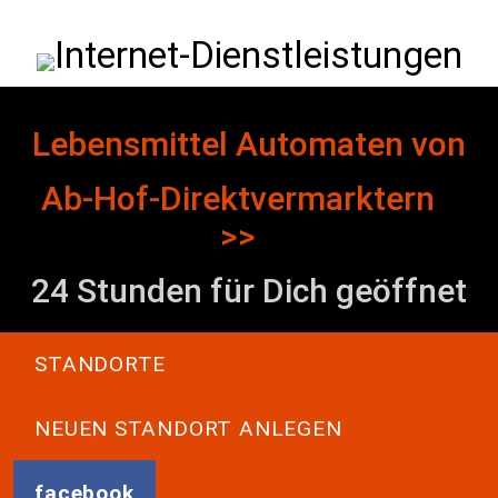
Direkt zum Inhalt
Internet-Dienstleistungen
Lebensmittel Automaten von
Ab-Hof-Direktvermarktern
>>
24 Stunden für Dich geöffnet
Main navigation
STANDORTE
NEUEN STANDORT ANLEGEN
facebook