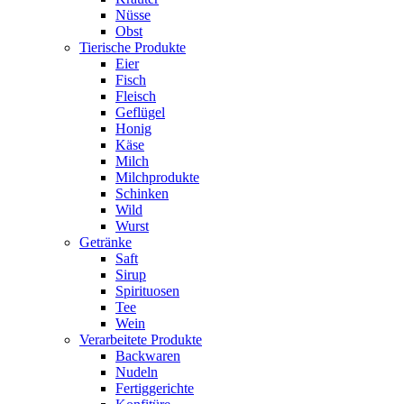
Nüsse
Obst
Tierische Produkte
Eier
Fisch
Fleisch
Geflügel
Honig
Käse
Milch
Milchprodukte
Schinken
Wild
Wurst
Getränke
Saft
Sirup
Spirituosen
Tee
Wein
Verarbeitete Produkte
Backwaren
Nudeln
Fertiggerichte