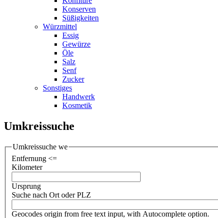
Konfitüre
Konserven
Süßigkeiten
Würzmittel
Essig
Gewürze
Öle
Salz
Senf
Zucker
Sonstiges
Handwerk
Kosmetik
Umkreissuche
Umkreissuche we
Entfernung <=
Kilometer
Ursprung
Suche nach Ort oder PLZ
Geocodes origin from free text input, with Autocomplete option.