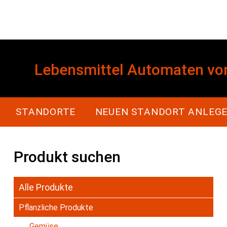
Lebensmittel Automaten vo
Main navigation
STANDORTE
NEUEN STANDORT ANLEG
Produkt suchen
Alle Produkte
Pflanzliche Produkte
Gemüse