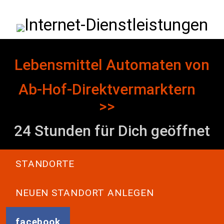
Direkt zum Inhalt
Internet-Dienstleistungen
Lebensmittel Automaten von
Ab-Hof-Direktvermarktern
>>
24 Stunden für Dich geöffnet
Main navigation
STANDORTE
NEUEN STANDORT ANLEGEN
facebook